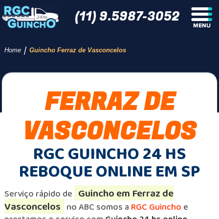
(11) 9.5987-3052
/
Home
Guincho Ferraz de Vasconcelos
FERRAZ DE
VASCONCELOS
RGC GUINCHO 24 HS
REBOQUE ONLINE EM SP
Guincho em Ferraz de
Serviço rápido de
Vasconcelos
no ABC somos a
RGC Guincho
e