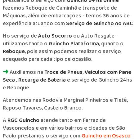
prestamos o serviço com
Guincho 24 hs online
fazemos Reboque de Caminhã e transporte de
Máquinas, além de embarcações - temos 36 anos de
experiência atuando com
Serviço de Guincho no ABC
No serviço de
Auto Socorro
ou Auto Resgate -
utilizamos tanto o
Guincho Plataforma
, quanto o
Reboque
, pois assim podemos realizar o serviço
adequado para cada tipo de ocasião.
➜
Auxiliamos na
Troca de Pneus
,
Veículos com Pane
Seca
,
Recarga de Bateria
e serviço de Guincho 24hs
e Reboque.
Atendemos nas Rodovia Marginal Pinheiros e Tietê,
Raposo Tavares, Castelo Branco.
A
RGC Guincho
atende tanto em Ferraz de
Vasconcelos e em vários bairros e cidades de São
Paulo prestamos o serviço com
Guincho em Osasco