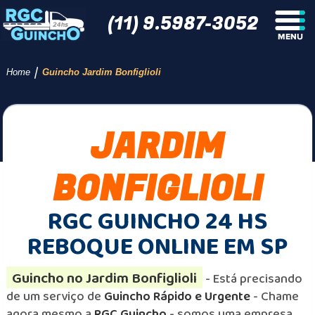
(11) 9.5987-3052
/
Home
Guincho Jardim Bonfiglioli
JARDIM
BONFIGLIOLI
RGC GUINCHO 24 HS
REBOQUE ONLINE EM SP
Guincho no Jardim Bonfiglioli
- Está precisando
de um serviço de
Guincho Rápido e Urgente
- Chame
agora mesmo a
RGC Guincho
- somos uma empresa