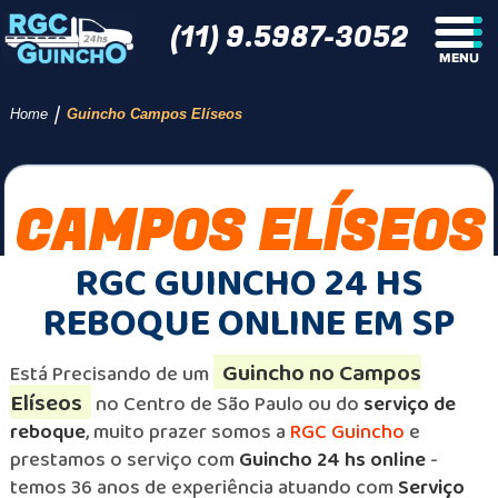
(11) 9.5987-3052
/
Home
Guincho Campos Elíseos
CAMPOS ELÍSEOS
RGC GUINCHO 24 HS
REBOQUE ONLINE EM SP
Guincho no Campos
Está Precisando de um
Elíseos
no Centro de São Paulo ou do
serviço de
reboque
, muito prazer somos a
RGC Guincho
e
prestamos o serviço com
Guincho 24 hs online
-
temos 36 anos de experiência atuando com
Serviço