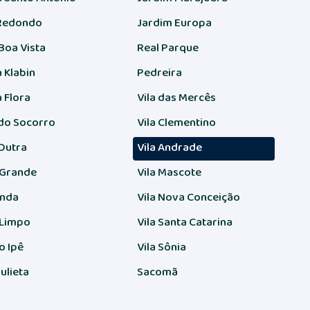
Redondo
Jardim Europa
 Boa Vista
Real Parque
 Klabin
Pedreira
 Flora
Vila das Mercês
do Socorro
Vila Clementino
Dutra
Vila Andrade
Grande
Vila Mascote
unda
Vila Nova Conceição
Limpo
Vila Santa Catarina
o Ipê
Vila Sônia
ulieta
Sacomã