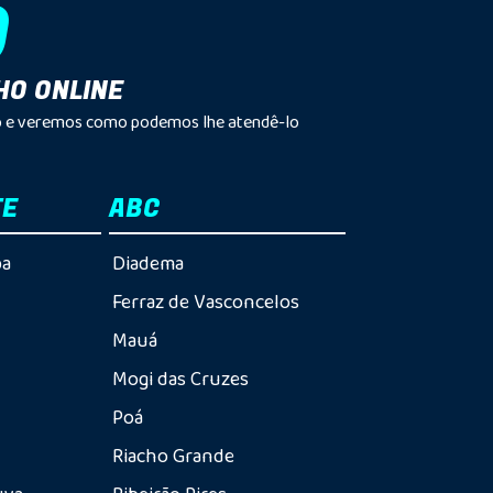
O
HO ONLINE
sco e veremos como podemos lhe atendê-lo
TE
ABC
ba
Diadema
Ferraz de Vasconcelos
Mauá
Mogi das Cruzes
Poá
Riacho Grande