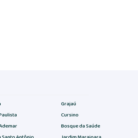
a
Grajaú
Paulista
Cursino
 Ademar
Bosque da Saúde
 Santo Antônio
Jardim Marajoara