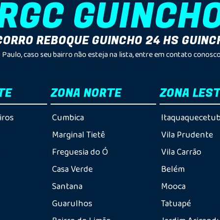
RGC GUINCH
ORRO REBOQUE GUINCHO 24 HS GUINC
Paulo, caso seu bairro não esteja na lista, entre em contato cono
TE
ZONA NORTE
ZONA LES
iros
Cumbica
Itaquaquecetu
o
Marginal Tietê
Vila Prudente
s
Freguesia do Ó
Vila Carrão
Casa Verde
Belém
Santana
Mooca
Guarulhos
Tatuapé