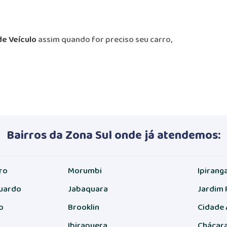
e Veículo
assim quando for preciso seu carro,
Bairros da Zona Sul onde já atendemos:
ro
Morumbi
Ipirang
duardo
Jabaquara
Jardim 
o
Brooklin
Cidade
a
Ibirapuera
Chácara