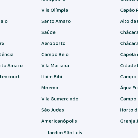
Vila Olímpia
Capão 
Maio
Santo Amaro
Alto da
Saúde
Chácara
rx
Aeroporto
Chácara
dência
Campo Belo
Capela 
nto Amaro
Vila Mariana
Cidade 
itencourt
Itaim Bibi
Campo 
Moema
Água F
Vila Gumercindo
Campo 
São Judas
Horto d
Americanópolis
Granja J
Jardim São Luís