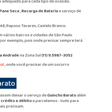
ço adequado para cada tipo de ocasião.
 Pane Seca
,
Recarga de Bateria
e serviço de
tê, Raposo Tavares, Castelo Branco.
m vários bairros e cidades de São Paulo
por exemplo, pois onde precisar sempre terá
la Andrade
na Zona Sul
(11) 9.5987-3052
ul
, onde você precisar de um socorro
arato
assim deixar o serviço de
Guincho Barato
além
crédito e débito
e parcelamos - tudo para
ais precisam.